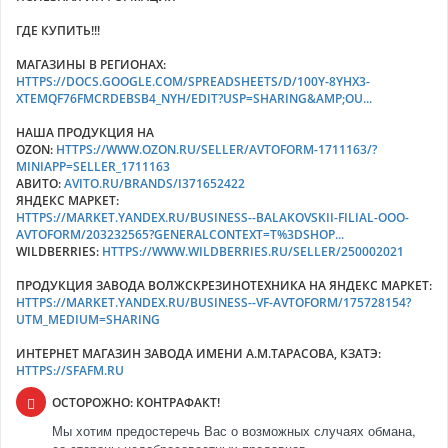
ГДЕ КУПИТЬ!!!
МАГАЗИНЫ В РЕГИОНАХ:
HTTPS://DOCS.GOOGLE.COM/SPREADSHEETS/D/100Y-8YHX3-
XTEMQF76FMCRDEBSB4_NYH/EDIT?USP=SHARING&AMP;OU...
НАША ПРОДУКЦИЯ НА
OZON:
HTTPS://WWW.OZON.RU/SELLER/AVTOFORM-1711163/?
MINIAPP=SELLER_1711163
АВИТО:
AVITO.RU/BRANDS/I371652422
ЯНДЕКС МАРКЕТ:
HTTPS://MARKET.YANDEX.RU/BUSINESS--BALAKOVSKII-FILIAL-OOO-
AVTOFORM/203232565?GENERALCONTEXT=T%3DSHOP...
WILDBERRIES:
HTTPS://WWW.WILDBERRIES.RU/SELLER/250002021
ПРОДУКЦИЯ ЗАВОДА ВОЛЖСКРЕЗИНОТЕХНИКА НА ЯНДЕКС МАРКЕТ:
HTTPS://MARKET.YANDEX.RU/BUSINESS--VF-AVTOFORM/175728154?
UTM_MEDIUM=SHARING
ИНТЕРНЕТ МАГАЗИН ЗАВОДА ИМЕНИ А.М.ТАРАСОВА, КЗАТЭ:
HTTPS://SFAFM.RU
ОСТОРОЖНО: КОНТРАФАКТ!
Мы хотим предостеречь Вас о возможных случаях обмана,