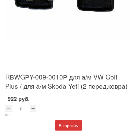
RВWGРY-009-0010Р для а/м VW Golf
Plus / для а/м Skoda Yeti (2 перед.ковра)
922 руб.
шт
В корзину