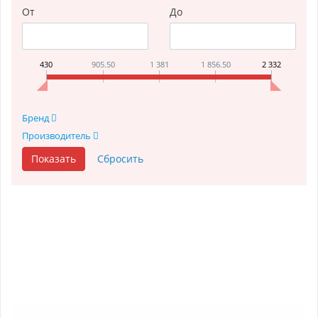
От
До
430
905.50
1 381
1 856.50
2 332
Бренд
Производитель