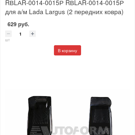
RВLАR-0014-0015Р RВLАR-0014-0015Р
для а/м Lada Largus (2 передних ковра)
629 руб.
шт
В корзину