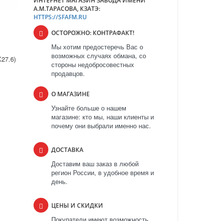
ИНТЕРНЕТ МАГАЗИН ЗАВОДА ИМЕНИ
А.М.ТАРАСОВА, КЗАТЭ:
HTTPS://SFAFM.RU
ОСТОРОЖНО: КОНТРАФАКТ!
Мы хотим предостеречь Вас о
возможных случаях обмана, со
27.6)
стороны недобросовестных
продавцов.
О МАГАЗИНЕ
Узнайте больше о нашем
магазине: кто мы, наши клиенты и
почему они выбрали именно нас.
ДОСТАВКА
Доставим ваш заказ в любой
регион России, в удобное время и
день.
ЦЕНЫ И СКИДКИ
Покупатели имеют возможность