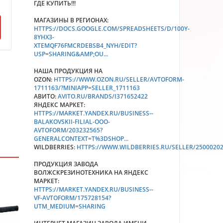
ГДЕ КУПИТЬ!!!
МАГАЗИНЫ В РЕГИОНАХ:
HTTPS://DOCS.GOOGLE.COM/SPREADSHEETS/D/100Y-
8YHX3-
XTEMQF76FMCRDEBSB4_NYH/EDIT?
USP=SHARING&AMP;OU...
НАША ПРОДУКЦИЯ НА
OZON:
HTTPS://WWW.OZON.RU/SELLER/AVTOFORM-
1711163/?MINIAPP=SELLER_1711163
АВИТО:
AVITO.RU/BRANDS/I371652422
ЯНДЕКС МАРКЕТ:
HTTPS://MARKET.YANDEX.RU/BUSINESS--
BALAKOVSKII-FILIAL-OOO-
AVTOFORM/203232565?
GENERALCONTEXT=T%3DSHOP...
WILDBERRIES:
HTTPS://WWW.WILDBERRIES.RU/SELLER/2500020
ПРОДУКЦИЯ ЗАВОДА
ВОЛЖСКРЕЗИНОТЕХНИКА НА ЯНДЕКС
МАРКЕТ:
HTTPS://MARKET.YANDEX.RU/BUSINESS--
VF-AVTOFORM/175728154?
UTM_MEDIUM=SHARING