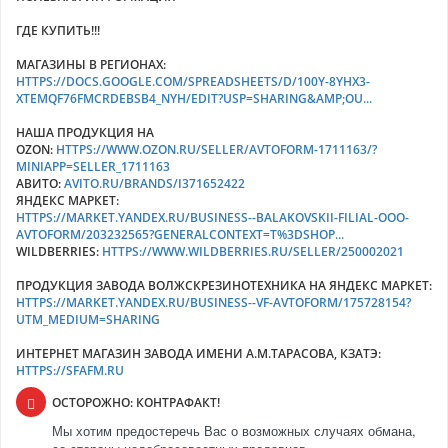
ГДЕ КУПИТЬ!!!
МАГАЗИНЫ В РЕГИОНАХ:
HTTPS://DOCS.GOOGLE.COM/SPREADSHEETS/D/100Y-8YHX3-
XTEMQF76FMCRDEBSB4_NYH/EDIT?USP=SHARING&AMP;OU...
НАША ПРОДУКЦИЯ НА
OZON:
HTTPS://WWW.OZON.RU/SELLER/AVTOFORM-1711163/?
MINIAPP=SELLER_1711163
АВИТО:
AVITO.RU/BRANDS/I371652422
ЯНДЕКС МАРКЕТ:
HTTPS://MARKET.YANDEX.RU/BUSINESS--BALAKOVSKII-FILIAL-OOO-
AVTOFORM/203232565?GENERALCONTEXT=T%3DSHOP...
WILDBERRIES:
HTTPS://WWW.WILDBERRIES.RU/SELLER/250002021
ПРОДУКЦИЯ ЗАВОДА ВОЛЖСКРЕЗИНОТЕХНИКА НА ЯНДЕКС МАРКЕТ:
HTTPS://MARKET.YANDEX.RU/BUSINESS--VF-AVTOFORM/175728154?
UTM_MEDIUM=SHARING
ИНТЕРНЕТ МАГАЗИН ЗАВОДА ИМЕНИ А.М.ТАРАСОВА, КЗАТЭ:
HTTPS://SFAFM.RU
ОСТОРОЖНО: КОНТРАФАКТ!
Мы хотим предостеречь Вас о возможных случаях обмана,