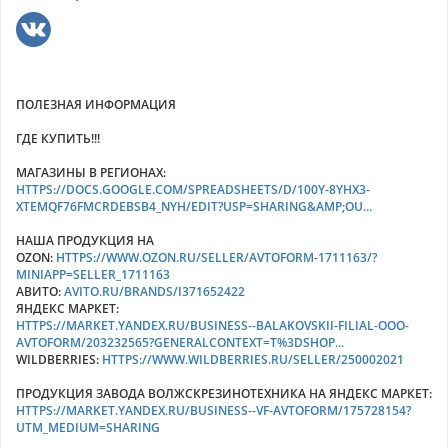
ПОЛЕЗНАЯ ИНФОРМАЦИЯ
ГДЕ КУПИТЬ!!!
МАГАЗИНЫ В РЕГИОНАХ:
HTTPS://DOCS.GOOGLE.COM/SPREADSHEETS/D/100Y-8YHX3-
XTEMQF76FMCRDEBSB4_NYH/EDIT?USP=SHARING&AMP;OU...
НАША ПРОДУКЦИЯ НА
OZON:
HTTPS://WWW.OZON.RU/SELLER/AVTOFORM-1711163/?
MINIAPP=SELLER_1711163
АВИТО:
AVITO.RU/BRANDS/I371652422
ЯНДЕКС МАРКЕТ:
HTTPS://MARKET.YANDEX.RU/BUSINESS--BALAKOVSKII-FILIAL-OOO-
AVTOFORM/203232565?GENERALCONTEXT=T%3DSHOP...
WILDBERRIES:
HTTPS://WWW.WILDBERRIES.RU/SELLER/250002021
ПРОДУКЦИЯ ЗАВОДА ВОЛЖСКРЕЗИНОТЕХНИКА НА ЯНДЕКС МАРКЕТ:
HTTPS://MARKET.YANDEX.RU/BUSINESS--VF-AVTOFORM/175728154?
UTM_MEDIUM=SHARING