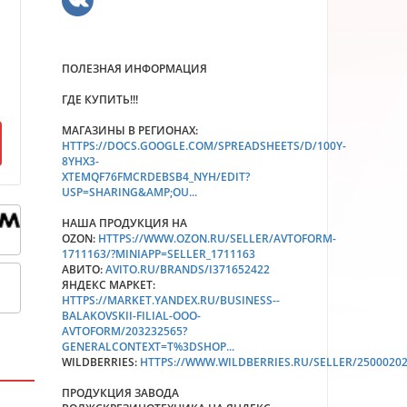
ПОЛЕЗНАЯ ИНФОРМАЦИЯ
ГДЕ КУПИТЬ!!!
МАГАЗИНЫ В РЕГИОНАХ:
HTTPS://DOCS.GOOGLE.COM/SPREADSHEETS/D/100Y-
8YHX3-
XTEMQF76FMCRDEBSB4_NYH/EDIT?
USP=SHARING&AMP;OU...
НАША ПРОДУКЦИЯ НА
OZON:
HTTPS://WWW.OZON.RU/SELLER/AVTOFORM-
1711163/?MINIAPP=SELLER_1711163
АВИТО:
AVITO.RU/BRANDS/I371652422
ЯНДЕКС МАРКЕТ:
HTTPS://MARKET.YANDEX.RU/BUSINESS--
BALAKOVSKII-FILIAL-OOO-
AVTOFORM/203232565?
GENERALCONTEXT=T%3DSHOP...
WILDBERRIES:
HTTPS://WWW.WILDBERRIES.RU/SELLER/2500020
ПРОДУКЦИЯ ЗАВОДА