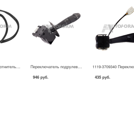
6001547017Р Уплотнитель передней двери для а/м Ларгус
Переключатель подрулевой стеклоочистителей для а/м LADA Largus/для а/м Renault Logan, Sandero, Duster (OEM :6001551357)
946 руб.
435 руб.