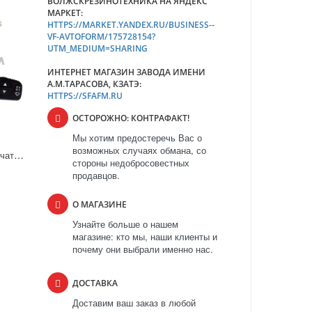
ВОЛЖСКРЕЗИНОТЕХНИКА НА ЯНДЕКС
МАРКЕТ:
HTTPS://MARKET.YANDEX.RU/BUSINESS--
VF-AVTOFORM/175728154?
UTM_MEDIUM=SHARING
ИНТЕРНЕТ МАГАЗИН ЗАВОДА ИМЕНИ
А.М.ТАРАСОВА, КЗАТЭ:
HTTPS://SFAFM.RU
ОСТОРОЖНО: КОНТРАФАКТ!
Мы хотим предостеречь Вас о
возможных случаях обмана, со
1119-3709340 Переключатель подрулевой стеклоочистителя для а/м LADA Kalina2/для а/м Granta с борт комп
стороны недобросовестных
продавцов.
О МАГАЗИНЕ
Узнайте больше о нашем
магазине: кто мы, наши клиенты и
почему они выбрали именно нас.
ДОСТАВКА
Доставим ваш заказ в любой