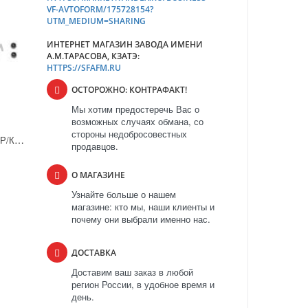
VF-AVTOFORM/175728154?
UTM_MEDIUM=SHARING
ИНТЕРНЕТ МАГАЗИН ЗАВОДА ИМЕНИ
А.М.ТАРАСОВА, КЗАТЭ:
HTTPS://SFAFM.RU
ОСТОРОЖНО: КОНТРАФАКТ!
Мы хотим предостеречь Вас о
возможных случаях обмана, со
стороны недобросовестных
РЕМКОМПЛЕКТ 209Р Р/К для а/м ВАЗ 2108-2110. Прокладки клапанной крышки
продавцов.
О МАГАЗИНЕ
Узнайте больше о нашем
магазине: кто мы, наши клиенты и
почему они выбрали именно нас.
ДОСТАВКА
Доставим ваш заказ в любой
регион России, в удобное время и
день.