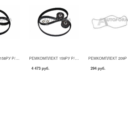
РЕМКОМПЛЕКТ 158РУ Р/К для а/м ВАЗ 2108-2110, 1118. Ремень ГРМ 8 клапанный с натяжным роликом г.Вологда
РЕМКОМПЛЕКТ 159РУ Р/К для а/м ВАЗ 2110-2112, 2170. Ремень ГРМ 16 клапанный с натяжным роликом г.Вологда
4 473 руб.
294 руб.