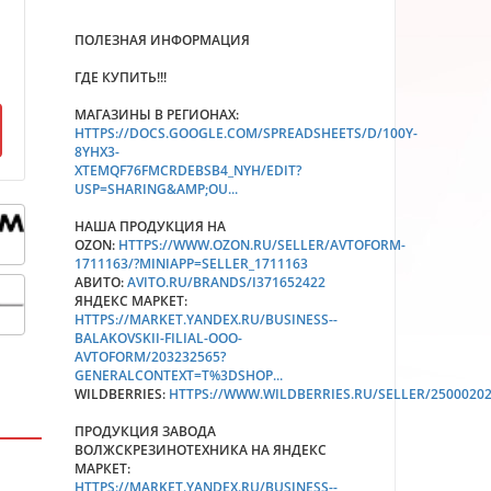
ПОЛЕЗНАЯ ИНФОРМАЦИЯ
ГДЕ КУПИТЬ!!!
МАГАЗИНЫ В РЕГИОНАХ:
HTTPS://DOCS.GOOGLE.COM/SPREADSHEETS/D/100Y-
8YHX3-
XTEMQF76FMCRDEBSB4_NYH/EDIT?
USP=SHARING&AMP;OU...
НАША ПРОДУКЦИЯ НА
OZON:
HTTPS://WWW.OZON.RU/SELLER/AVTOFORM-
1711163/?MINIAPP=SELLER_1711163
АВИТО:
AVITO.RU/BRANDS/I371652422
ЯНДЕКС МАРКЕТ:
HTTPS://MARKET.YANDEX.RU/BUSINESS--
BALAKOVSKII-FILIAL-OOO-
AVTOFORM/203232565?
GENERALCONTEXT=T%3DSHOP...
WILDBERRIES:
HTTPS://WWW.WILDBERRIES.RU/SELLER/2500020
ПРОДУКЦИЯ ЗАВОДА
ВОЛЖСКРЕЗИНОТЕХНИКА НА ЯНДЕКС
МАРКЕТ:
HTTPS://MARKET.YANDEX.RU/BUSINESS--