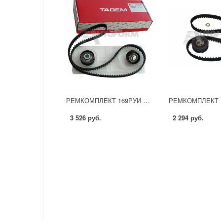
РЕМКОМПЛЕКТ 169РУИ Р/К для а/м ВАЗ 2170. Ремень ГРМ 16 клапанный с натяжным роликом Pilenga
3 526 руб.
2 294 руб.