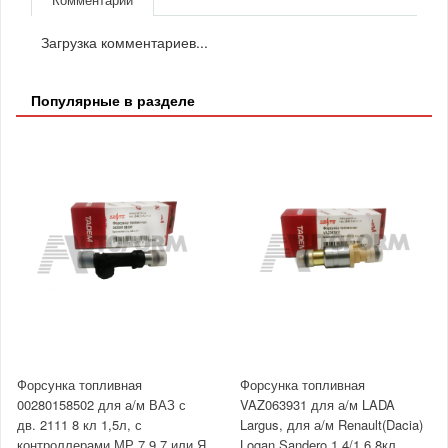
Загрузка комментариев...
Популярные в разделе
Форсунка топливная
Форсунка топливная
00280158502 для а/м ВАЗ с
VAZ063931 для а/м LADA
дв. 2111 8 кл 1,5л, с
Largus, для а/м Renault(Dacia)
контроллерами МР 7.9.7 или Я
Logan,Sandero 1,4/1,6 8кл