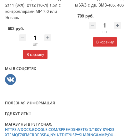
2111 (8кл), 2112 (16кл) 1,5л с
м УАЗ с дв. ЗМЗ-405, 406
контроллерами МР 7.0 или
709 руб.
Январь
602 руб.
шт
В корзину
шт
В корзину
МЫ В СОЦСЕТЯХ
ПОЛЕЗНАЯ ИНФОРМАЦИЯ
ГДЕ КУПИТЬ!!!
МАГАЗИНЫ В РЕГИОНАХ:
HTTPS://DOCS.GOOGLE.COM/SPREADSHEETS/D/100Y-8YHX3-
XTEMQF76FMCRDEBSB4_NYH/EDIT?USP=SHARING&AMP;OU...