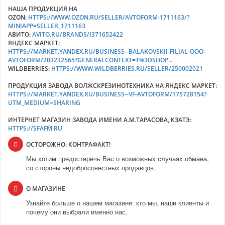
НАША ПРОДУКЦИЯ НА
OZON:
HTTPS://WWW.OZON.RU/SELLER/AVTOFORM-1711163/?
MINIAPP=SELLER_1711163
АВИТО:
AVITO.RU/BRANDS/I371652422
ЯНДЕКС МАРКЕТ:
HTTPS://MARKET.YANDEX.RU/BUSINESS--BALAKOVSKII-FILIAL-OOO-
AVTOFORM/203232565?GENERALCONTEXT=T%3DSHOP...
WILDBERRIES:
HTTPS://WWW.WILDBERRIES.RU/SELLER/250002021
ПРОДУКЦИЯ ЗАВОДА ВОЛЖСКРЕЗИНОТЕХНИКА НА ЯНДЕКС МАРКЕТ:
HTTPS://MARKET.YANDEX.RU/BUSINESS--VF-AVTOFORM/175728154?
UTM_MEDIUM=SHARING
ИНТЕРНЕТ МАГАЗИН ЗАВОДА ИМЕНИ А.М.ТАРАСОВА, КЗАТЭ:
HTTPS://SFAFM.RU
ОСТОРОЖНО: КОНТРАФАКТ!
Мы хотим предостеречь Вас о возможных случаях обмана,
со стороны недобросовестных продавцов.
О МАГАЗИНЕ
Узнайте больше о нашем магазине: кто мы, наши клиенты и
почему они выбрали именно нас.