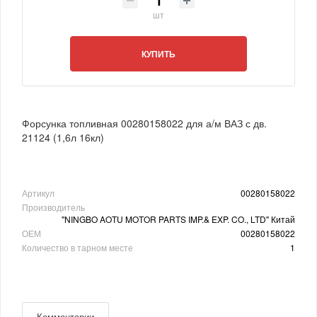
шт
КУПИТЬ
Форсунка топливная 00280158022 для а/м ВАЗ с дв.
21124 (1,6л 16кл)
Артикул
00280158022
Производитель
"NINGBO AOTU MOTOR PARTS IMP.& EXP. CO., LTD" Китай
ОЕМ
00280158022
Количество в тарном месте
1
Комментарии