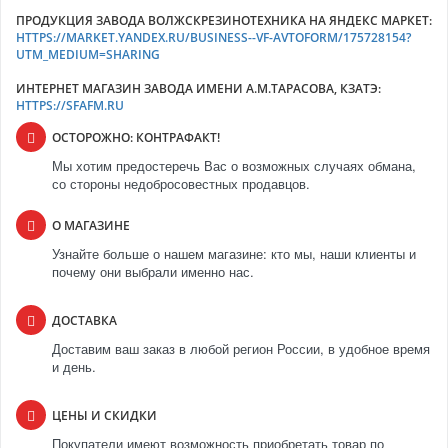
ПРОДУКЦИЯ ЗАВОДА ВОЛЖСКРЕЗИНОТЕХНИКА НА ЯНДЕКС МАРКЕТ:
HTTPS://MARKET.YANDEX.RU/BUSINESS--VF-AVTOFORM/175728154?
UTM_MEDIUM=SHARING
ИНТЕРНЕТ МАГАЗИН ЗАВОДА ИМЕНИ А.М.ТАРАСОВА, КЗАТЭ:
HTTPS://SFAFM.RU
ОСТОРОЖНО: КОНТРАФАКТ!
Мы хотим предостеречь Вас о возможных случаях обмана,
со стороны недобросовестных продавцов.
О МАГАЗИНЕ
Узнайте больше о нашем магазине: кто мы, наши клиенты и
почему они выбрали именно нас.
ДОСТАВКА
Доставим ваш заказ в любой регион России, в удобное время
и день.
ЦЕНЫ И СКИДКИ
Покупатели имеют возможность приобретать товар по