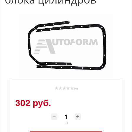
( 0 )
302 руб.
шт