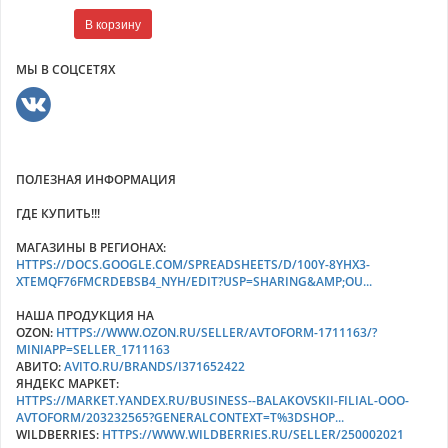
В корзину
МЫ В СОЦСЕТЯХ
ПОЛЕЗНАЯ ИНФОРМАЦИЯ
ГДЕ КУПИТЬ!!!
МАГАЗИНЫ В РЕГИОНАХ:
HTTPS://DOCS.GOOGLE.COM/SPREADSHEETS/D/100Y-8YHX3-
XTEMQF76FMCRDEBSB4_NYH/EDIT?USP=SHARING&AMP;OU...
НАША ПРОДУКЦИЯ НА
OZON:
HTTPS://WWW.OZON.RU/SELLER/AVTOFORM-1711163/?
MINIAPP=SELLER_1711163
АВИТО:
AVITO.RU/BRANDS/I371652422
ЯНДЕКС МАРКЕТ:
HTTPS://MARKET.YANDEX.RU/BUSINESS--BALAKOVSKII-FILIAL-OOO-
AVTOFORM/203232565?GENERALCONTEXT=T%3DSHOP...
WILDBERRIES:
HTTPS://WWW.WILDBERRIES.RU/SELLER/250002021